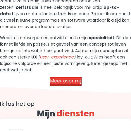
zodat ik zelfstandig unieke concepten online kon
zetten.
Zelfstudie
is heel belangrijk voor mij, altijd
up-to-
date
blijven met de laatste trends en code. Zo leer ik ook naast
dit veel nieuwe programma’s en software waardoor ik altijd kan
meepraten over de laatste snufjes.
Websites ontwerpen en ontwikkelen is mijn
specialiteit
. Dit doe
ik met liefde en passie. Het gevoel van een concept tot leven
brengen is iets wat ik heel gaaf vind. Achter mijn concepten zit
ook een sterke
UX
(
user-experience
)
lay-out. Alles heeft een
logische volgorde en een juiste vormgeving. Beter gezegd: het
doet wat je ziet.
Meer over mij
Ik los het op
Mijn
diensten