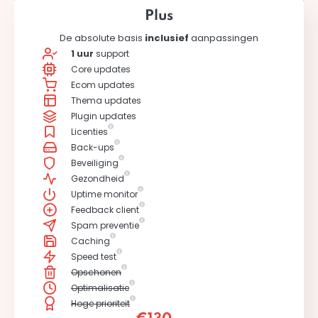
Plus
De absolute basis
inclusief
aanpassingen
1 uur
support
Core updates
Ecom updates
Thema updates
Plugin updates
Licenties
Back-ups
Beveiliging
Gezondheid
Uptime monitor
Feedback client
Spam preventie
Caching
Speed test
Opschonen
Optimalisatie
Hoge prioriteit