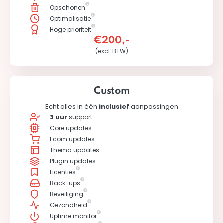
Opschonen
Optimalisatie
Hoge prioriteit
€200,-
(excl. BTW)
Custom
Echt alles in één
inclusief
aanpassingen
3 uur
support
Core updates
Ecom updates
Thema updates
Plugin updates
Licenties
Back-ups
Beveiliging
Gezondheid
Uptime monitor