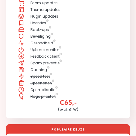
Ecom updates
Thema updates
Plugin updates
Licenties
Back-ups
Beveiliging
Gezondheid
Uptime monitor
Feedback client
Spam preventie
Caching
Speed test
Opschonen
Optimalisatie
Hoge prioriteit
€65,-
(excl. BTW)