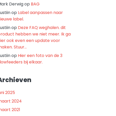
ark Derwig
op
BAG
ustiin
op
Label aanpassen naar
ieuwe label.
ustiin
op
Deze FAQ weghalen. dit
roduct hebben we niet meer. Ik ga
ier ook even een update voor
aken. Stuur…
ustiin
op
Hier een foto van de 3
lowfeeders bij elkaar.
Archieven
uni 2025
maart 2024
aart 2021