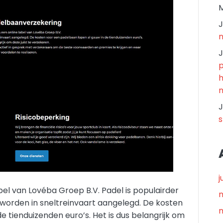
M
J
n
J
p
h
m
J
s
j
bel van Lovéba Groep B.V. Padel is populairder
 worden in sneltreinvaart aangelegd. De kosten
m
 tienduizenden euro’s. Het is dus belangrijk om