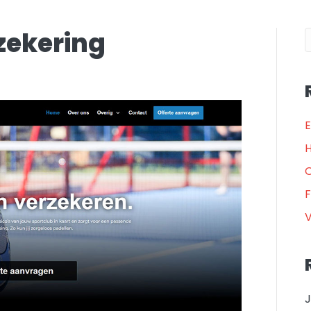
zekering
E
H
O
F
V
J