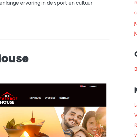
renlange ervaring in de sport en cultuur
j
j
House
B
L
V
R
W